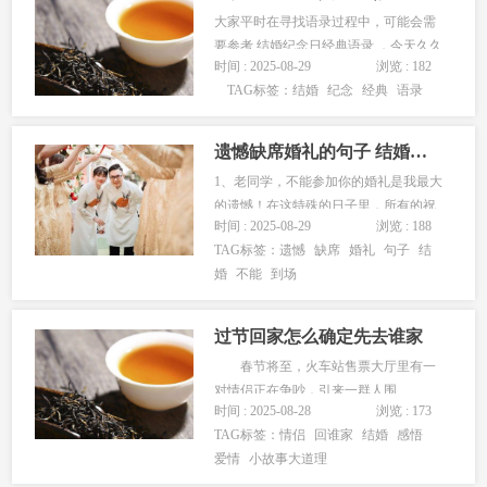
大家平时在寻找语录过程中，可能会需
要参考 结婚纪念日经典语录 ，今天久久
时间 : 2025-08-29
浏览 : 182
语录网整理了85句，希望能让您节省时
TAG标签：
结婚
纪念
经典
语录
间起到帮助的作用。 1、往后余生，我
一定会尽心尽力陪在你的身边...
遗憾缺席婚礼的句子 结婚不能到场祝福语大全简短
1、老同学，不能参加你的婚礼是我最大
的遗憾！在这特殊的日子里，所有的祝
时间 : 2025-08-29
浏览 : 188
福都送给你，拥挤在您的酒杯里，红红
TAG标签：
遗憾
缺席
婚礼
句子
结
的，深深地，直到...
婚
不能
到场
过节回家怎么确定先去谁家
春节将至，火车站售票大厅里有一
对情侣正在争吵，引来一群人围
时间 : 2025-08-28
浏览 : 173
观。 男的说今年春节必须先回他家
TAG标签：
情侣
回谁家
结婚
感悟
过年，女的坚持要先回她家过年，男的
爱情
小故事大道理
说在女方家过年让人笑话，女的讲如今
都是独生子女，男女都一样，哪家都......