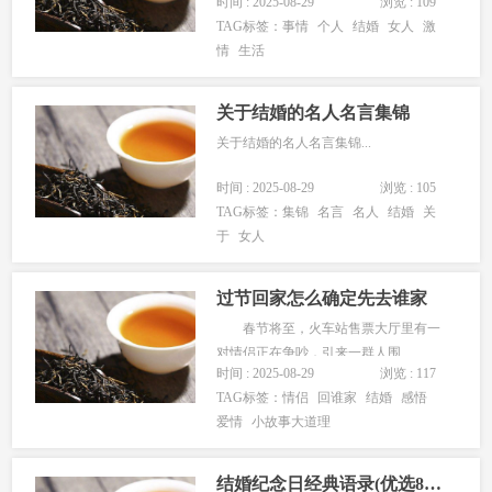
时间 : 2025-08-29
浏览 : 109
TAG标签：
事情
个人
结婚
女人
激
情
生活
关于结婚的名人名言集锦
关于结婚的名人名言集锦...
时间 : 2025-08-29
浏览 : 105
TAG标签：
集锦
名言
名人
结婚
关
于
女人
过节回家怎么确定先去谁家
春节将至，火车站售票大厅里有一
对情侣正在争吵，引来一群人围
时间 : 2025-08-29
浏览 : 117
观。 男的说今年春节必须先回他家
TAG标签：
情侣
回谁家
结婚
感悟
过年，女的坚持要先回她家过年，男的
爱情
小故事大道理
说在女方家过年让人笑话，女的讲如今
都是独生子女，男女都一样，哪家都......
结婚纪念日经典语录(优选85句)