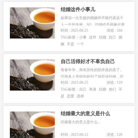
结婚这件小事儿
如果说一次失败的婚姻并不能代表这个
人一生的失败，SO，结婚也不能象征着
时间 : 2025-08-25
浏览 : 104
这个人的人生获得了成功。 中国的传统
TAG标签：
小事
这件
结婚
自己
婚
文化常提及婚姻乃是人生大事，而我觉
姻
不是
一个
得这个修辞真的太过夸张，甚至会让婚
姻这件事变糟糕，它的宏大叙述几乎把
婚姻所带来的变化近乎夸张地演绎成...
自己活得好才不辜负自己
青春年华，再有异性的陪伴真的美了。
可很多人觉得年龄到了就应该结婚，恋
时间 : 2025-08-25
浏览 : 119
爱就是为了结婚？恋爱也可以是一种生
TAG标签：
自己
单身
结婚
他们
不
命体验，运气不错能体验到一份完美的
是
恋爱
选择
恋爱，最后两个人结婚，是水到渠成的
事情。可遇到什么样的人，遇到什么事
情，不是我们能决定的。于是恋爱的
结婚最大的意义是什么
路...
结婚最大的意义是什么...
时间 : 2025-06-12
浏览 : 120