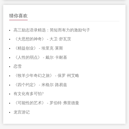
猜你喜欢
高三励志语录精选：简短而有力的激励句子
《大思想的神奇》 - 大卫·舒瓦茨
《精益创业》 - 埃里克·莱斯
《人性的弱点》 - 戴尔·卡耐基
恋雪
《牧羊少年奇幻之旅》 - 保罗·柯艾略
《四个约定》 - 米格尔·路易兹
有文化有多可怕?
《可能性的艺术》 - 罗伯特·弗里德曼
龙宫游记