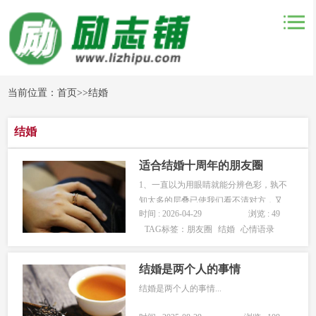
当前位置：
首页
>>
结婚
结婚
适合结婚十周年的朋友圈
1、一直以为用眼睛就能分辨色彩，孰不
知太多的层叠已使我们看不清对方，又
时间 : 2026-04-29
浏览 : 49
或者，那些颜色一直未变，只是心，动
TAG标签：
朋友圈
结婚
心情语录
了。2、承诺常常很像蝴蝶，希望各位朋
友能够喜欢，并支持我们，我们会做的
更好!3、我们像…...
结婚是两个人的事情
结婚是两个人的事情...