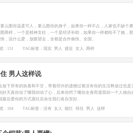
，要么图你温柔可人，要么图你的身子，如果你一样不占，人家也不缺个
是图两样，一个是精神支柱，一个是经济补助，如果你一样都给不了她，
情，说什么爱，放眼望去，全都是合作偷快。全国...
 : 131
TAG标签：
现实
男人
接近
女人
两样
住 男人这样说
会放下所有的执着和不甘，带着些许的遗憾过着没有你的生活释放过也是
刚好天真你动了嘴我却动了心，后来你闭了嘴你全身而退我却一个人独自
我最后爱你的方式愿往后余生我们各自安好...
 : 104
TAG标签：
没有
女人
能扛
得住
男人
这样