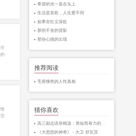
希望的光一直在头上
生活是首歌，人生爱不同
如果在红尘深处
那些不舍的背影
那份心跳的出现
也可
人的
推荐阅读
毛骨悚然的人性真相
猜你喜欢
爱惜
求完
高三励志语录精选：简短而有力的激励句子
《大思想的神奇》 - 大卫·舒瓦茨