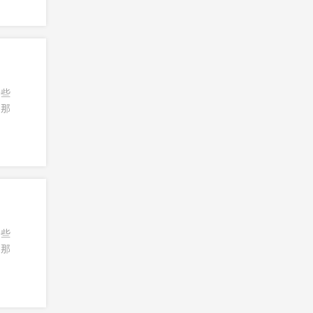
一些
，那
一些
，那