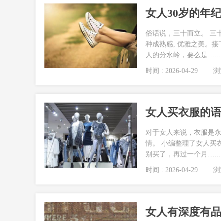
女人30岁的年
俗话说，三十而立。 三
种成熟感, 优雅之美。
人的分水岭，要么是…...
时间 : 2026-04-29
浏览
女人买衣服的
对于女人来说，衣服是永
情。 小编整理了女人买
别买了，再过一个月…...
时间 : 2026-04-29
浏览
女人有深度有