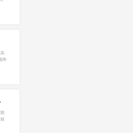
穿高
最终
能的女性等角色。
时期
这就