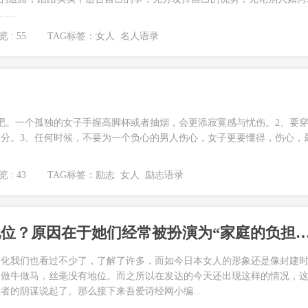
...
 : 55
TAG标签：
女人
名人语录
吧。一个孤独的女子手握高脚杯或者抽烟，会更添寂寞感与忧伤。2、要
分。3、任何时候，不要为一个负心的男人伤心，女子更要懂得，伤心，
 : 43
TAG标签：
励志
女人
励志语录
日本女人没有地位？原因在于她们经常被扮演为“家庭的负担和责任、“无
文化我们也看过不少了，了解了许多，而如今日本女人的形象还是像封建
，做牛做马，丝毫没有地位。而之所以在发达的今天还出现这样的情况，
者的阴谋说起了。那么接下来吾爱诗经网小编...