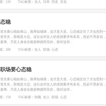
 : 120
TAG标签：
女人
日本
历史
文化
心态稳
，首先要心稳如泰山，脸厚如城墙，这才是大道。心态稳定住了才会想到
冒冒失失，那都是大忌。这社会对女人的道德要求有多高，想必不用多说
羞辱、乃至人身攻击都是蜂拥而至的，面对这些...
 : 208
TAG标签：
女人
职场
心态
混职场要心态稳
，首先要心稳如泰山，脸厚如城墙，这才是大道。心态稳定住了才会想到
冒冒失失，那都是大忌。这社会对女人的道德要求有多高，想必不用多说
羞辱、乃至人身攻击都是蜂拥而至的，面对这些...
 : 158
TAG标签：
转载
女人
职场
心态