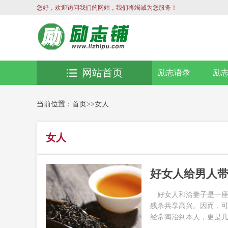
您好，欢迎访问我们的网站，我们将竭诚为您服务！
网站首页
励志语录
励
当前位置：
首页
>>
女人
女人
好女人给男人
好女人和洽妻子是一座
残杀共享高兴。因而，
经常陶冶到本人，更是几