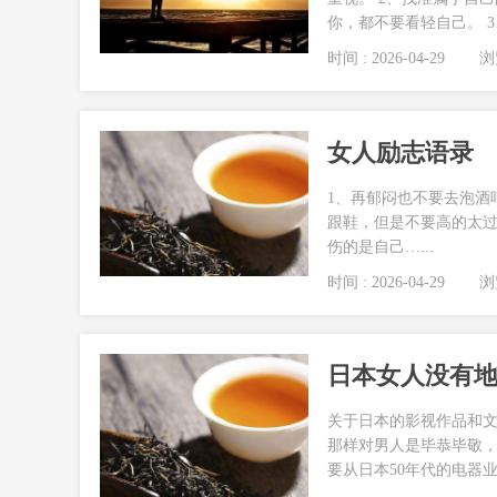
你，都不要看轻自己。 3…
时间 : 2026-04-29
浏览
女人励志语录
1、再郁闷也不要去泡酒
跟鞋，但是不要高的太过
伤的是自己…...
时间 : 2026-04-29
浏览
关于日本的影视作品和
那样对男人是毕恭毕敬
要从日本50年代的电器业