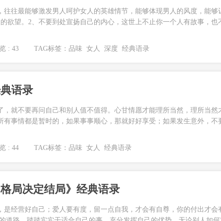
，往往最能够激发男人呵护女人的英雄情节，能够体现男人的风度，能够
的欲望。2、不要到处宣扬自己的内心，这世上不止你一个人有故事，也
 : 43
TAG标签：
品味
女人
深度
经典语录
经典语录
了，就不要再问自己和别人值不值得。心甘情愿才能理所当然，理所当然
所有事情都是暂时的，如果事事顺心，那就好好享受；如果发生意外，不
 : 44
TAG标签：
品味
女人
经典语录
的格局决定结局》经典语录
，是经营好自己；爱人要有度，留一点自我，才会有自尊，你的付出才会
己的道路，踏踏实实干适合自己的事，充分发挥自己的优势，无论别人如何