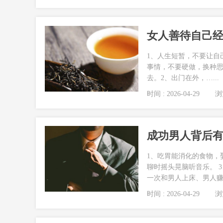
女人善待自己
1、人生短暂，不要让自
事情，不要硬做，换种
去。2、出门在外，…...
时间 : 2026-04-29
浏览
成功男人背后
1、吃胃能消化的食物，
聊时摇头晃脑听音乐。 
一次和男人上床、男人赚…
时间 : 2026-04-29
浏览