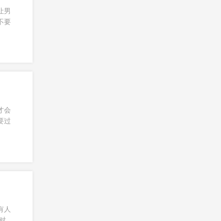
让男
不要
才会
要过
有人
对