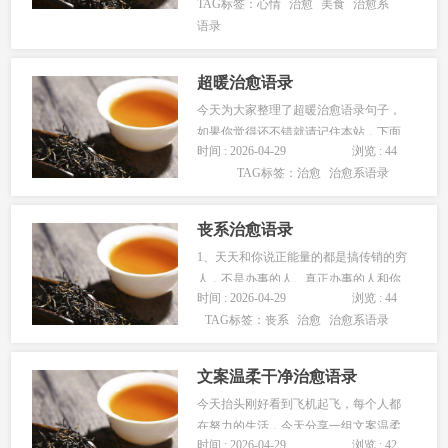
TAG标签：
心情
治愈
美食
治愈系
营养，让我们看一下美食治愈心情语
语录
录，恢复好心情，并继续奋斗！1、哇
塞，鱼片好烂啊，又滑又嫩…...
超暖治愈语录
今天为大家整理了超暖治愈语录句子，
如果你觉得还不错就请记住本站，下面
时间 : 2026-04-29
浏览 : 44
一起来看看！1、以前痛苦难过的时候，
TAG标签：
治愈
治愈系语录
会哭，会写几千上万字的日志，会死皮
赖脸的给一个人发短信说我会变成这样
都是你害的。现在，只会…...
丧系治愈语录
1、天天和你说正能量的都是搞传销的穷
人，不是办事的人。真正办事的人和你
时间 : 2026-04-29
浏览 : 44
讲逻辑，风险，细节，资源。2、生活中
TAG标签：
丧系
治愈
治愈系语录
没有什么是一成不变的，我们只有一个
选择：对生活充满希望，继续前进。3、
努力不一定会成…...
文案温柔干净治愈语录
今天抬头刚好看到飞机起飞，每个人都
在努力的生活，今天分享一组文案温柔
时间 : 2026-04-29
浏览 : 42
干净治愈语录给你，希望你喜欢。1、我