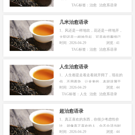
TAG标签：
治愈
治愈系语录
样，说着说着就变了，想着想着就算
了。3、也许你错过了上一站的美好，才
遇见了下一站的惊喜…...
几米治愈语录
1、风还是一样地吹，花还是一样地开，
太阳还是一样地升起，可是有些事情已
时间 : 2026-04-29
浏览 : 41
经变得不一样了。2、向日葵告诉我，只
TAG标签：
治愈
治愈系语录
要面对着阳光努力向上，日子就会变得
单纯而美好。3、总在跌跌撞撞之后才仿
佛明白，很多事…...
人生治愈语录
1、人生都是走着走着就开阔了，现在的
你，不用着急。让未来的，本就该属于
时间 : 2026-04-29
浏览 : 44
你的树再长长，那些花再开开，等你遇
TAG标签：
人生
治愈
治愈系语录
见的时候，才是他们最美的时候。2、每
一个清晨，记得鼓励自己：没有奇迹，
只有你努力的轨迹；没…...
超治愈语录
1、真正喜欢的东西，你很少考虑性价
比，就像真正喜欢的人，合不合适当时
时间 : 2026-04-29
浏览 : 44
真的不太在意。2、做着困难的工作和看