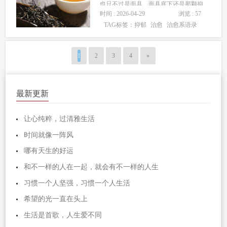
也只不过是面具。面具底下还是那颗抑
时间 : 2026-04-29
浏览 : 57
郁的心。2、我心里很苦，很抑郁，很气
TAG标签：
抑郁
治愈
治愈系语录
而不知要气谁，很委屈而不知委屈从何
而来，很寂寞，生活的孤独并非寂寞，
而灵魂的孤独无助才是…...
1
2
3
4
»
最新更新
让心纯粹，过清雅生活
时间就像一阵风
哪有天生的好运
和不一样的人在一起，就会有不一样的人生
习惯一个人坚强，习惯一个人生活
希望的光一直在头上
生活是首歌，人生爱不同