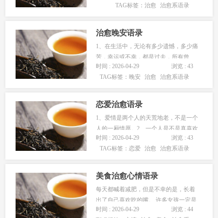
TAG标签：
治愈
治愈系语录
不下去的书一样，恰恰是人最需要的东
西。生活不会无缘无故的折磨你，调戏
你，这些才是最该硬着头…...
治愈晚安语录
1、在生活中，无论有多少遗憾，多少痛
苦，幸运或不幸，都是过去，所有曾
时间 : 2026-04-29
浏览 : 43
经，放下，都会很容易。晚安！2、你现
TAG标签：
晚安
治愈
治愈系语录
在所做的一切，无论好坏，生活必当在
未来的某日悉数奉还。晚安！3、生活总
是这样，不能叫人…...
恋爱治愈语录
1、爱情是两个人的天荒地老，不是一个
人的一厢情愿。2、一个人是不是真喜欢
时间 : 2026-04-29
浏览 : 43
你。并非看他说什么，而是看他为你放
TAG标签：
恋爱
治愈
治愈系语录
弃什么。就算嘴里说一百次爱你，却丝
毫不付诸行动，那就是信口开河。就算
摆出一副生死相随的样…...
美食治愈心情语录
每天都喊着减肥，但是不幸的是，长着
出了自己喜欢吃的嘴。 许多女孩一定是
时间 : 2026-04-29
浏览 : 44
这样的。 没关系，让我们的眼睛也吸收