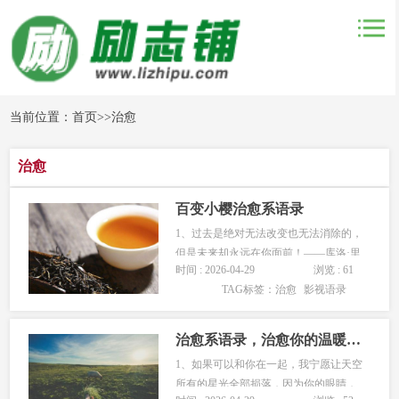
当前位置：
首页
>>
治愈
治愈
百变小樱治愈系语录
1、过去是绝对无法改变也无法消除的，
但是未来却永远在你面前！——库洛·里
时间 : 2026-04-29
浏览 : 61
多《百变小樱》2、樱花盛开之际，封印
TAG标签：
治愈
影视语录
解除之时——CLAMP《百变小樱》3、
和喜欢的人天长地久是一件非常好的
事。如果自己喜欢的…...
治愈系语录，治愈你的温暖句子
1、如果可以和你在一起，我宁愿让天空
所有的星光全部损落，因为你的眼睛，