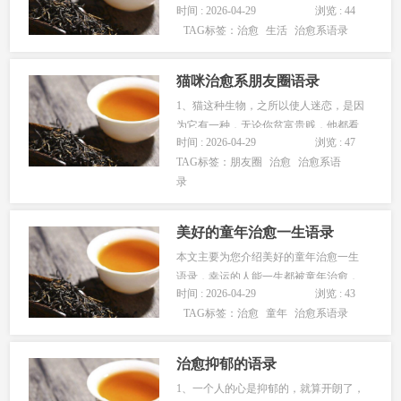
时间 : 2026-04-29
浏览 : 44
女朋友吗？ 跟随小编的脚步，看一看甜
TAG标签：
治愈
生活
治愈系语录
品治愈语录。1、慕斯蛋糕：把一大勺慕
斯蛋糕塞入口中，冰凉的奶油一下子就
化成了暖暖的，带有淡…...
猫咪治愈系朋友圈语录
1、猫这种生物，之所以使人迷恋，是因
为它有一种，无论你贫富贵贱，他都看
时间 : 2026-04-29
浏览 : 47
不起你的气质2、你好，我家主子说养不
TAG标签：
朋友圈
治愈
治愈系语
起我了，我来查一下我还有多少鱼额3、
录
凭什么猫猫狗狗长得圆圆的就是可爱，
我长得圆圆的就…...
美好的童年治愈一生语录
本文主要为您介绍美好的童年治愈一生
语录，幸运的人能一生都被童年治愈，
时间 : 2026-04-29
浏览 : 43
不幸的人却要用一生去治愈童年。童年
TAG标签：
治愈
童年
治愈系语录
时期一个良好的生长背景、有爱的家庭
环境、和谐的夫妻关系，能塑造一个人
健全的人格，和应对处理任何事…...
治愈抑郁的语录
1、一个人的心是抑郁的，就算开朗了，