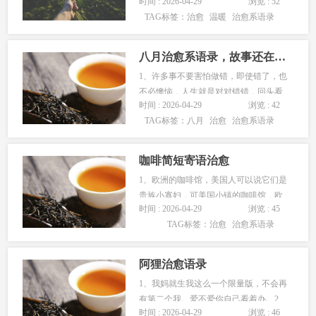
时间 : 2026-04-29
浏览 : 52
是我生命里最亮的光芒。2、我曾见过群
TAG标签：
治愈
温暖
治愈系语录
山万众，后遇见你眉眼，便觉山河少
了，一抹春色，说起来虽然夸张，但我
仍然觉得你的心眼里，最适…...
八月治愈系语录，故事还在继续，路还很长
1、许多事不要害怕做错，即使错了，也
不必懊恼，人生就是对对错错，回头看
时间 : 2026-04-29
浏览 : 42
来，对错已经无所谓了。2、故事还在继
TAG标签：
八月
治愈
治愈系语录
续，路还很长，难免会有心酸有皱眉，
无论怎么别松手就好，惟愿此生清澈明
朗，有能力去做想做的…...
咖啡简短寄语治愈
1、欧洲的咖啡馆，美国人可以说它们是
贵族小寡妇，可美国小镇的咖啡馆，欧
时间 : 2026-04-29
浏览 : 45
洲人可以说它们是乡下大胖姑娘。2、品
TAG标签：
治愈
治愈系语录
咖啡是尝味道、香醇、感觉。给人陶醉
的心情和香喷喷引诱你的咖啡闻有一股
引人的气息，喝有一种…...
阿狸治愈语录
1、我妈就生我这么一个限量版，不会再
有第二个我。爱不爱你自己看着办。2、
时间 : 2026-04-29
浏览 : 46
很多时候，你不说，我也不说。就这