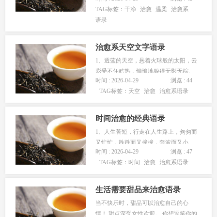
TAG标签：
干净
治愈
温柔
治愈系
做事十拿九稳，现在只差你一吻。2、你
语录
若爱，生活哪里都可爱。3、不要忘记你
曾是怎样…...
治愈系天空文字语录
1、透蓝的天空，悬着火球般的太阳，云
彩受不住酷热，悄悄地躲得无影无踪。
时间 : 2026-04-29
浏览 : 44
2、天空由于多变化，又是晴朗的天空是
TAG标签：
天空
治愈
治愈系语录
蓝蓝的，有时天空是黑沉沉的，有时天
空像披上了雪白的衣服。3、天空中有几
颗发亮的星，寥…...
时间治愈的经典语录
1、人生苦短，行走在人生路上，匆匆而
又忙忙，跌跌而又撞撞，奔波而又小
时间 : 2026-04-29
浏览 : 47
心，劳累而又费心，一生，留下什么，
TAG标签：
时间
治愈
治愈系语录
又得到什么。细想，活着，就该尽力活
好，一定不要让自己活得太累。想开、
看淡，放松，人不可太精，事不可…...
生活需要甜品来治愈语录
当不快乐时，甜品可以治愈自己的心
情！ 甜点深受女性欢迎。 你想逗笑你的