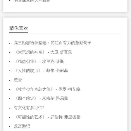
毛骨悚然的人性真相
猜你喜欢
高三励志语录精选：简短而有力的激励句子
《大思想的神奇》 - 大卫·舒瓦茨
《精益创业》 - 埃里克·莱斯
《人性的弱点》 - 戴尔·卡耐基
恋雪
《牧羊少年奇幻之旅》 - 保罗·柯艾略
《四个约定》 - 米格尔·路易兹
有文化有多可怕?
《可能性的艺术》 - 罗伯特·弗里德曼
龙宫游记