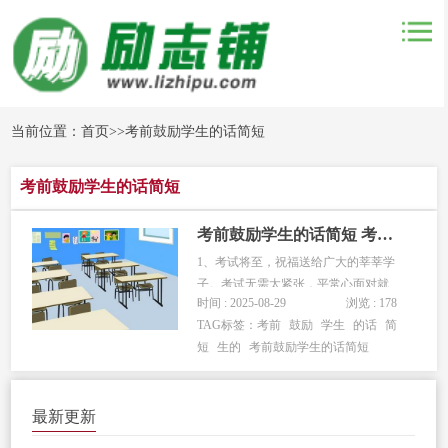
当前位置：
首页
>>
考前鼓励学生的话简短
考前鼓励学生的话简短
考前鼓励学生的话简短 考前对学生的鼓励的话
1、考试将至，祝福送给广大的莘莘学
子。考试无需太紧张，平常心面对就
时间 : 2025-08-29
浏览 : 178
好，相信自己平日所学，正常发挥就
TAG标签：
考前
鼓励
学生
的话
简
好，愿所有的学子们都能...
短
生的
考前鼓励学生的话简短
最新更新